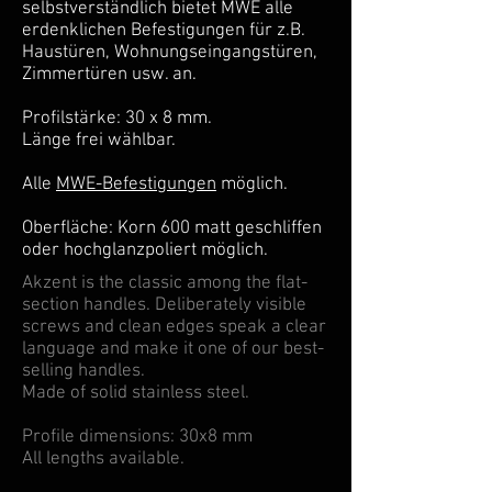
selbstverständlich bietet MWE alle
erdenklichen Befestigungen für z.B.
Haustüren, Wohnungseingangstüren,
Zimmertüren usw. an.
Profilstärke: 30 x 8 mm.
Länge frei wählbar.
Alle
MWE-Befestigungen
möglich.
Oberfläche: Korn 600 matt geschliffen
oder hochglanzpoliert möglich.
Akzent is the classic among the flat-
section handles. Deliberately visible
screws and clean edges speak a clear
language and make it one of our best-
selling handles.
Made of solid stainless steel.
Profile dimensions: 30x8 mm
All lengths available.