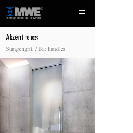
Akzent
TG.1039
Stangengriff / Bar handles