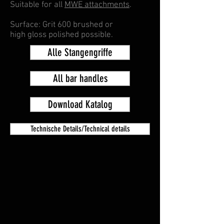
Suitable for all
MWE attachments
.
Surface: Grit 600 brushed or
high gloss polished possible.
Alle Stangengriffe
All bar handles
Download Katalog
Technische Details/Technical details