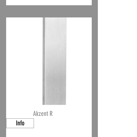
Akzent R
Info